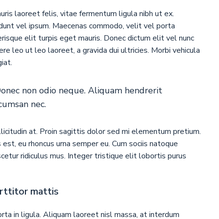
ris laoreet felis, vitae fermentum ligula nibh ut ex.
cidunt vel ipsum. Maecenas commodo, velit vel porta
isque elit turpis eget mauris. Donec dictum elit vel nunc
re leo ut leo laoreet, a gravida dui ultricies. Morbi vehicula
iat.
 Donec non odio neque. Aliquam hendrerit
ccumsan nec.
licitudin at. Proin sagittis dolor sed mi elementum pretium.
 est, eu rhoncus urna semper eu. Cum sociis natoque
etur ridiculus mus. Integer tristique elit lobortis purus
rttitor mattis
rta in ligula. Aliquam laoreet nisl massa, at interdum