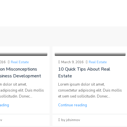
2016
Real Estate
March 9, 2016
Real Estate
n Misconceptions
10 Quick Tips About Real
siness Development
Estate
 dolor sit amet,
Lorem ipsum dolor sit amet,
adipiscing elit. Duis mollis
consectetur adipiscing elit. Duis mollis
ollicitudin. Donec...
et sem sed sollicitudin. Donec...
ading
Continue reading
ov
by jdsinnov