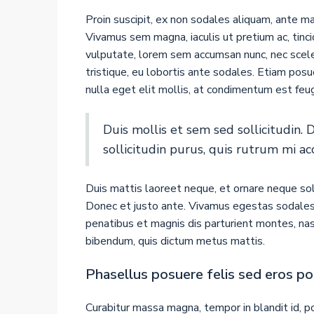
Proin suscipit, ex non sodales aliquam, ante mau
Vivamus sem magna, iaculis ut pretium ac, tin
vulputate, lorem sem accumsan nunc, nec sceler
tristique, eu lobortis ante sodales. Etiam posue
nulla eget elit mollis, at condimentum est feug
Duis mollis et sem sed sollicitudin.
sollicitudin purus, quis rutrum mi a
Duis mattis laoreet neque, et ornare neque sol
Donec et justo ante. Vivamus egestas sodales
penatibus et magnis dis parturient montes, nasc
bibendum, quis dictum metus mattis.
Phasellus posuere felis sed eros po
Curabitur massa magna, tempor in blandit id, po