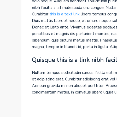
odio neque. Aliquam hendrerit sollicitudin puru
nibh facilisis
, at malesuada orci congue. Nullam
Curabitur
this is a text link
libero tempus cong
Duis mattis laoreet neque, et ornare neque sol
Donec et justo ante. Vivamus egestas sodales
penatibus et magnis dis parturient montes, nasc
bibendum, quis dictum metus mattis. Phasellus
magna, tempor in blandit id, porta in ligula. Al
Quisque this is a link nibh fac
Nullam tempus sollicitudin cursus. Nulla elit m
et adipiscing erat. Curabitur adipiscing erat 
Aenean gravida mi non aliquet porttitor. Praese
condimentum metus, in convallis libero ligula u