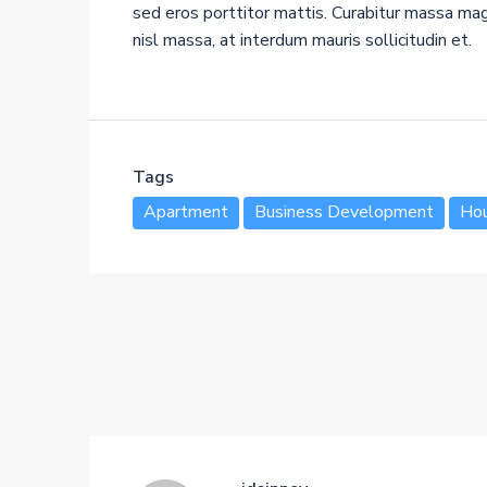
sed eros porttitor mattis. Curabitur massa magn
nisl massa, at interdum mauris sollicitudin et.
Tags
Apartment
Business Development
Hou