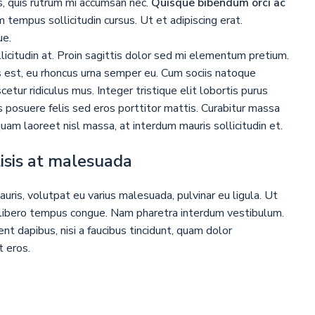
s, quis rutrum mi accumsan nec.
Quisque bibendum orci ac
 tempus sollicitudin cursus. Ut et adipiscing erat.
ue.
licitudin at. Proin sagittis dolor sed mi elementum pretium.
 est, eu rhoncus urna semper eu. Cum sociis natoque
etur ridiculus mus. Integer tristique elit lobortis purus
 posuere felis sed eros porttitor mattis. Curabitur massa
iquam laoreet nisl massa, at interdum mauris sollicitudin et.
ilisis at malesuada
auris, volutpat eu varius malesuada, pulvinar eu ligula. Ut
vel libero tempus congue. Nam pharetra interdum vestibulum.
nt dapibus, nisi a faucibus tincidunt, quam dolor
t eros.