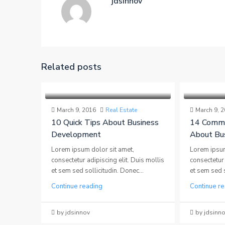
jdsinnov
Related posts
March 9, 2016
Real Estate
March 9, 
10 Quick Tips About Business
14 Commo
Development
About Bu
Lorem ipsum dolor sit amet,
Lorem ipsum
consectetur adipiscing elit. Duis mollis
consectetur 
et sem sed sollicitudin. Donec...
et sem sed s
Continue reading
Continue re
by jdsinnov
by jdsinn