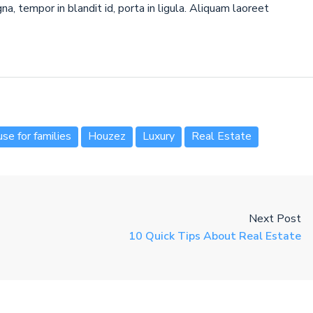
a, tempor in blandit id, porta in ligula. Aliquam laoreet
se for families
Houzez
Luxury
Real Estate
Next Post
10 Quick Tips About Real Estate