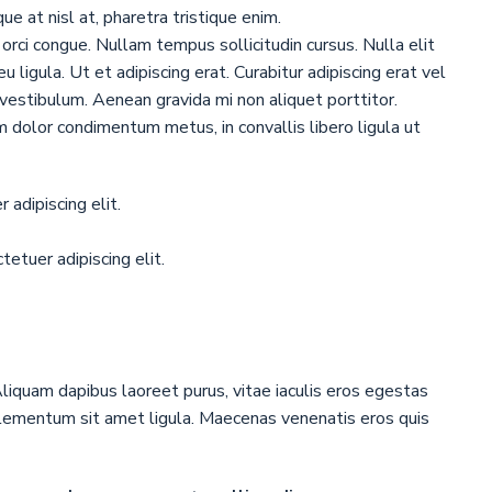
ique at nisl at, pharetra tristique enim.
a orci congue. Nullam tempus sollicitudin cursus. Nulla elit
u ligula. Ut et adipiscing erat. Curabitur adipiscing erat vel
estibulum. Aenean gravida mi non aliquet porttitor.
am dolor condimentum metus, in convallis libero ligula ut
adipiscing elit.
etuer adipiscing elit.
liquam dapibus laoreet purus, vitae iaculis eros egestas
 elementum sit amet ligula. Maecenas venenatis eros quis